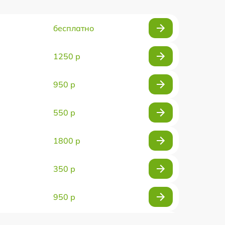
бесплатно
1250 р
950 р
550 р
1800 р
350 р
950 р