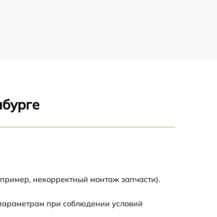
950 р
850 р
750 р
450 р
нбурге
350 р
850 р
750 р
апример, некорректный монтаж запчасти).
1900 р
 параметрам при соблюдении условий