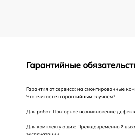
Замена USB порта ультрабука Acer
Замена HDMI порта ультрабука Acer
Замена HDD (замена жёсткого диска)
ультрабука Acer
Гарантийные обязательст
Замена видеоадаптера (видеокарты)
ультрабука Acer
Замена тачпада ультрабука Acer
Гарантия от сервиса: на смонтированные ко
Что считается гарантийным случаем?
Замена клавиатуры ультрабука Acer
Для работ: Повторное возникновение дефект
Ремонт южного моста ультрабука Acer
Для комплектующих: Преждевременный выход
эксплуатации.
Ремонт Wi-Fi ультрабука Acer