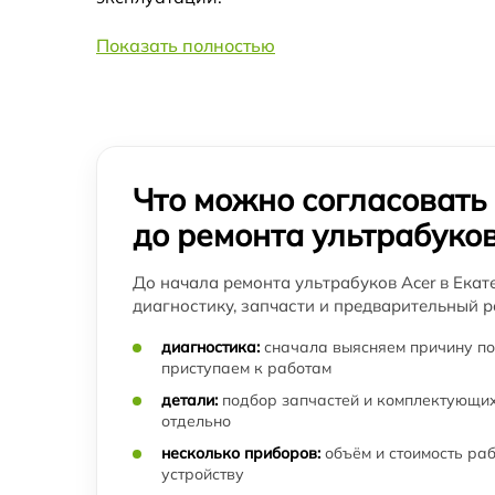
Показать полностью
Замена камеры ноутбука ультрабука Acer
Настройка ОС ультрабука Acer
Ремонт звуковой платы ультрабука Acer
Что можно согласовать
до ремонта ультрабуко
Восстановление разъемов питания
ультрабука Acer
До начала ремонта ультрабуков Acer в Екат
диагностику, запчасти и предварительный р
Чистка от пыли ультрабука Acer
диагностика:
сначала выясняем причину по
Замена контроллера питания
приступаем к работам
(мультиконтроллера) ультрабука Acer
детали:
подбор запчастей и комплектующих
отдельно
Ремонт SD/DVD-Rom ультрабука Acer
несколько приборов:
объём и стоимость ра
устройству