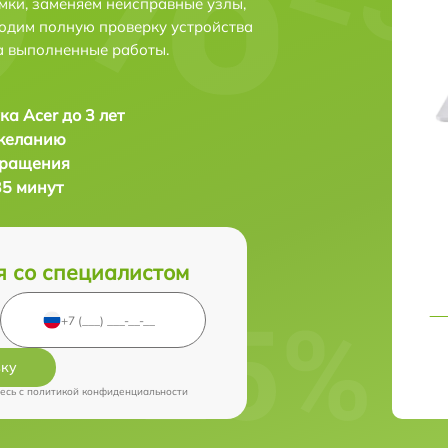
мки, заменяем неисправные узлы,
одим полную проверку устройства
а выполненные работы.
ка Acer до 3 лет
 желанию
бращения
35 минут
я со специалистом
вку
есь c
политикой конфиденциальности