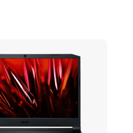
550 р
950 р
1000 р
650 р
650 р
1200 р
1600 р
700 р