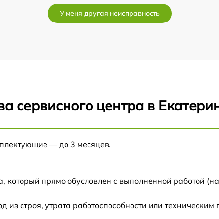
от 60 мин
У меня другая неисправность
от 60 мин
от 60 мин
от 60 мин
ва сервисного центра в Екатери
от 60 мин
от 60 мин
мплектующие — до 3 месяцев.
от 60 мин
а, который прямо обусловлен с выполненной работой (н
от 60 мин
 из строя, утрата работоспособности или техническим