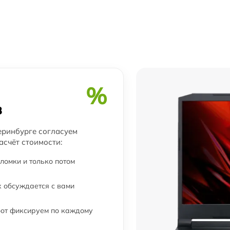
от 60 мин
от 60 мин
от 60 мин
от 60 мин
%
в
от 60 мин
еринбурге согласуем
асчёт стоимости:
от 60 мин
ломки и только потом
от 60 мин
 обсуждается с вами
от 60 мин
бот фиксируем по каждому