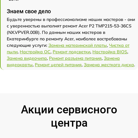
Знаем свое дело
Будьте уверены в профессионализме наших мастеров - они
с уверенностью выполнят ремонт Acer P2 TMP215-53-36CS
(NX.VPVER.00B). По данным наших мастеров в
Екатеринбурге по ремонту Acer, наиболее востребованы
следующие услуги:
Замена материнской платы
,
Чистка от
пыли
,
Настройка ОС
,
Ремонт подсветки
,
Настройка BIOS
,
Замена видеочипа
,
Ремонт разъема питания
,
Замена
видеокарты
,
Ремонт цепей питания
,
Замена жесткого диска
.
Акции сервисного
центра